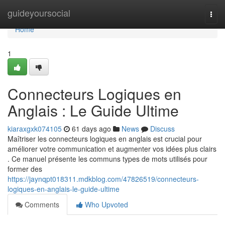
Home
guideyoursocial
Togg
navi
Home
1
Connecteurs Logiques en
Anglais : Le Guide Ultime
kiaraxgxk074105
61 days ago
News
Discuss
Maîtriser les connecteurs logiques en anglais est crucial pour
améliorer votre communication et augmenter vos idées plus clairs
. Ce manuel présente les communs types de mots utilisés pour
former des
https://jaynqpt018311.mdkblog.com/47826519/connecteurs-
logiques-en-anglais-le-guide-ultime
Comments
Who Upvoted