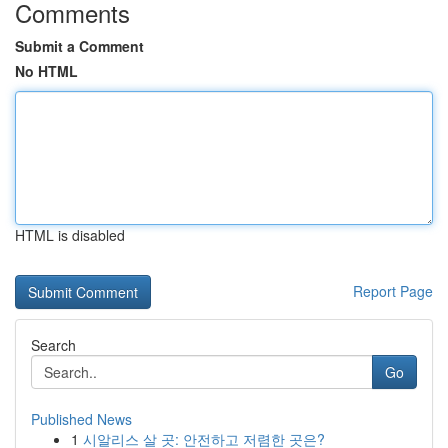
Comments
Submit a Comment
No HTML
HTML is disabled
Report Page
Search
Go
Published News
1
시알리스 살 곳: 안전하고 저렴한 곳은?