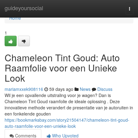
Home
guideyoursocial
Togg
navi
Home
1
Chameleon Tint Goud: Auto
Raamfolie voor een Unieke
Look
mariamxxek908116
59 days ago
News
Discuss
Wil je een opvallende uitstraling voor je wagen? Dan is
Chameleon Tint Goud raamfolie de ideale oplossing . Deze
innovatieve methode verandert de presentatie van je autoruiten in
een fonkelende gouden
https://bookmarksbay.com/story21504147/chameleon-tint-goud-
auto-raamfolie-voor-een-unieke-look
Comments
Who Upvoted