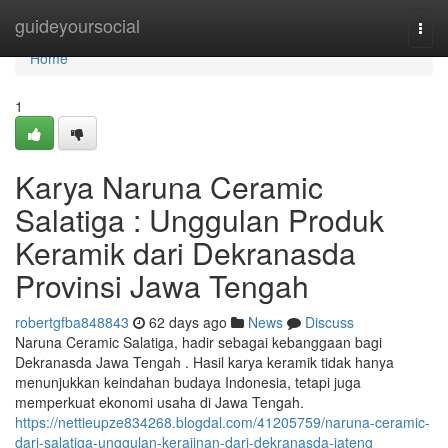
Home
guideyoursocial
Togg
navi
Home
1
Karya Naruna Ceramic
Salatiga : Unggulan Produk
Keramik dari Dekranasda
Provinsi Jawa Tengah
robertgfba848843
62 days ago
News
Discuss
Naruna Ceramic Salatiga, hadir sebagai kebanggaan bagi
Dekranasda Jawa Tengah . Hasil karya keramik tidak hanya
menunjukkan keindahan budaya Indonesia, tetapi juga
memperkuat ekonomi usaha di Jawa Tengah.
https://nettieupze834268.blogdal.com/41205759/naruna-ceramic-
dari-salatiga-unggulan-kerajinan-dari-dekranasda-jateng