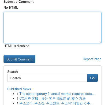
Submit a Comment
No HTML
HTML is disabled
Report Page
Search
Go
Published News
1
The contemporary financial market requires deta...
1
CC用户 客服：提升 客户 满意度 的 核心 方法
1
주소모아, 주소킹, 주소월드, 주소야: 대한민국 주...