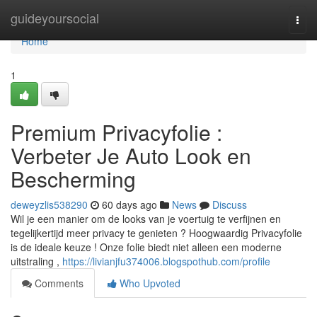
Home
guideyoursocial
Togg
navi
Home
1
Premium Privacyfolie :
Verbeter Je Auto Look en
Bescherming
deweyzlis538290
60 days ago
News
Discuss
Wil je een manier om de looks van je voertuig te verfijnen en
tegelijkertijd meer privacy te genieten ? Hoogwaardig Privacyfolie
is de ideale keuze ! Onze folie biedt niet alleen een moderne
uitstraling ,
https://livianjfu374006.blogspothub.com/profile
Comments
Who Upvoted