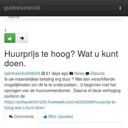
Home
guideyoursocial
Togg
navi
Home
1
Huurprijs te hoog? Wat u kunt
doen.
sabrinaenbx206629
61 days ago
News
Discuss
Is uw maandelijkse betaling erg duur ? Wat dan verschillende
mogelijkheden om dit te te onderzoeken . U beginnen met het
opvragen van de huurovereenkomst . Daarna of deze verhoging
conform de
https://aoifepole031250.howeweb.com/42332398/huurprijs-te-
hoog-wat-u-kunt-doen
Comments
Who Upvoted