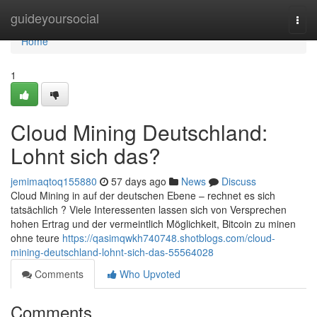
Home
guideyoursocial
Togg
navi
Home
1
Cloud Mining Deutschland:
Lohnt sich das?
jemimaqtoq155880
57 days ago
News
Discuss
Cloud Mining in auf der deutschen Ebene – rechnet es sich
tatsächlich ? Viele Interessenten lassen sich von Versprechen
hohen Ertrag und der vermeintlich Möglichkeit, Bitcoin zu minen
ohne teure
https://qasimqwkh740748.shotblogs.com/cloud-
mining-deutschland-lohnt-sich-das-55564028
Comments
Who Upvoted
Comments