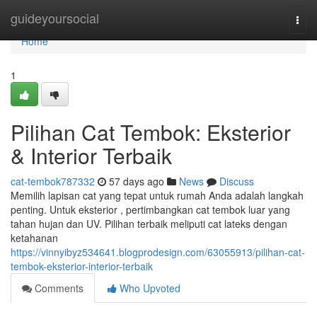
Home
guideyoursocial
Togg
navi
Home
1
Pilihan Cat Tembok: Eksterior
& Interior Terbaik
cat-tembok787332
57 days ago
News
Discuss
Memilih lapisan cat yang tepat untuk rumah Anda adalah langkah
penting. Untuk eksterior , pertimbangkan cat tembok luar yang
tahan hujan dan UV. Pilihan terbaik meliputi cat lateks dengan
ketahanan
https://vinnyibyz534641.blogprodesign.com/63055913/pilihan-cat-
tembok-eksterior-interior-terbaik
Comments
Who Upvoted