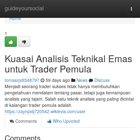
Home
guideyoursocial
Togg
navi
Home
1
Kuasai Analisis Teknikal Emas
untuk Trader Pemula
tomasrpdi348797
59 days ago
News
Discuss
Menjadi seorang trader sukses tidak hanya membutuhkan
pengetahuan mendalam tentang pasar, tetapi juga kemampuan
analisis yang tajam. Salah satu teknik analisis yang paling dicintai
di kalangan trader pemula adalah
https://zaynpidj720542.wikievia.com/user
Comments
Who Upvoted
Comments