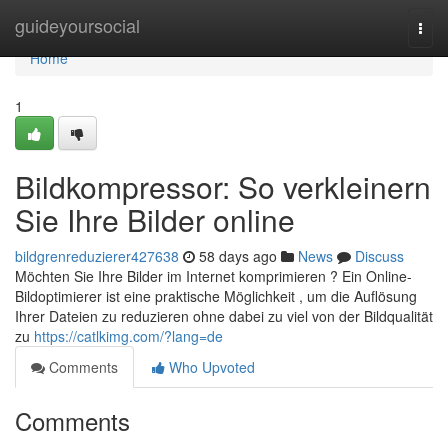
Home
guideyoursocial
Togg
navi
Home
1
Bildkompressor: So verkleinern
Sie Ihre Bilder online
bildgrenreduzierer427638
58 days ago
News
Discuss
Möchten Sie Ihre Bilder im Internet komprimieren ? Ein Online-
Bildoptimierer ist eine praktische Möglichkeit , um die Auflösung
Ihrer Dateien zu reduzieren ohne dabei zu viel von der Bildqualität
zu
https://catlkimg.com/?lang=de
Comments
Who Upvoted
Comments