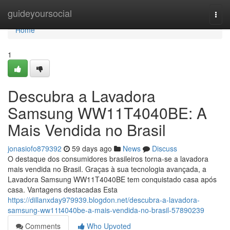
Home
guideyoursocial
Togg
navi
Home
1
Descubra a Lavadora
Samsung WW11T4040BE: A
Mais Vendida no Brasil
jonasiofo879392
59 days ago
News
Discuss
O destaque dos consumidores brasileiros torna-se a lavadora
mais vendida no Brasil. Graças à sua tecnologia avançada, a
Lavadora Samsung WW11T4040BE tem conquistado casa após
casa. Vantagens destacadas Esta
https://dillanxday979939.blogdon.net/descubra-a-lavadora-
samsung-ww11t4040be-a-mais-vendida-no-brasil-57890239
Comments
Who Upvoted