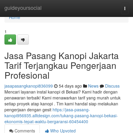
Home
guideyoursocial
Togg
navi
Home
1
Jasa Pasang Kanopi Jakarta
Tarif Terjangkau Pengerjaan
Profesional
jasapasangkanopi836099
54 days ago
News
Discuss
Mencari layanan instal kanopi di Bekasi? Kami hadir dengan
penawaran terbaik! Kami menawarkan tarif yang murah untuk
setiap proyek atap kanopi . Tim kami handal siap melakukan
pengerjaan dengan gesit
https://jasa-pasang-
kanopi956935.alltdesign.com/tukang-pasang-kanopi-bekasi-
ekonomis-tepat-waktu-bergaransi-60454400
Comments
Who Upvoted