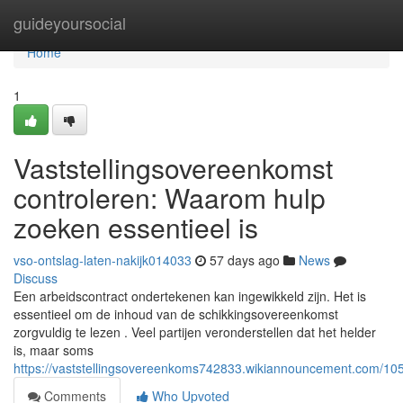
Home
guideyoursocial
Home
1
Vaststellingsovereenkomst
controleren: Waarom hulp
zoeken essentieel is
vso-ontslag-laten-nakijk014033
57 days ago
News
Discuss
Een arbeidscontract ondertekenen kan ingewikkeld zijn. Het is
essentieel om de inhoud van de schikkingsovereenkomst
zorgvuldig te lezen . Veel partijen veronderstellen dat het helder
is, maar soms
https://vaststellingsovereenkoms742833.wikiannouncement.com/10
Comments
Who Upvoted