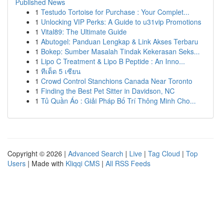
Published News
1
Testudo Tortoise for Purchase : Your Complet...
1
Unlocking VIP Perks: A Guide to u31vip Promotions
1
Vital89: The Ultimate Guide
1
Abutogel: Panduan Lengkap & Link Akses Terbaru
1
Bokep: Sumber Masalah Tindak Kekerasan Seks...
1
Lipo C Treatment & Lipo B Peptide : An Inno...
1
ทีเด็ด 5 เซียน
1
Crowd Control Stanchions Canada Near Toronto
1
Finding the Best Pet Sitter in Davidson, NC
1
Tủ Quần Áo : Giải Pháp Bố Trí Thông Minh Cho...
Copyright © 2026 |
Advanced Search
|
Live
|
Tag Cloud
|
Top
Users
| Made with
Kliqqi CMS
|
All RSS Feeds