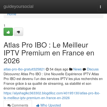
Home
guideyoursocial
Togg
navi
Home
1
Atlas Pro IBO : Le Meilleur
IPTV Premium en France en
2026
atlas-pro-ibo-gratuit325821
54 days ago
News
Discuss
Découvrez Atlas Pro IBO : Une Nouvelle Expérience IPTV Atlas
Pro IBO est devenu l’un des services IPTV les plus recherchés en
France grâce à sa qualité de streaming, sa stabilité et son
énorme catalogue de
https://alyshaglkc363302.blogdiloz.com/40195130/atlas-pro-ibo-
le-meilleur-iptv-premium-en-france-en-2026
Comments
Who Upvoted