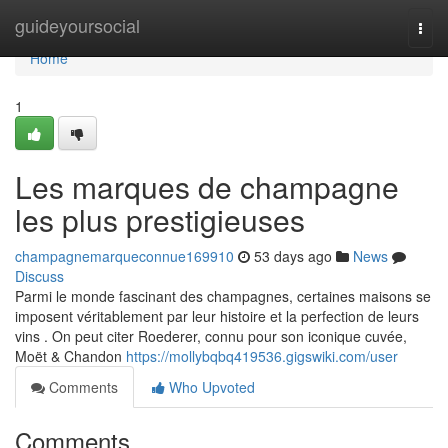
Home
guideyoursocial
Togg
navi
Home
1
Les marques de champagne
les plus prestigieuses
champagnemarqueconnue169910
53 days ago
News
Discuss
Parmi le monde fascinant des champagnes, certaines maisons se
imposent véritablement par leur histoire et la perfection de leurs
vins . On peut citer Roederer, connu pour son iconique cuvée,
Moët & Chandon
https://mollybqbq419536.gigswiki.com/user
Comments
Who Upvoted
Comments