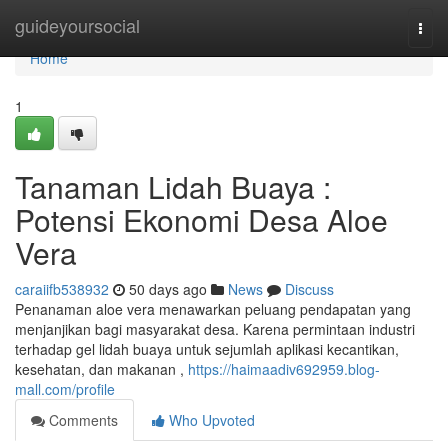
Home
guideyoursocial
Togg
navi
Home
1
Tanaman Lidah Buaya :
Potensi Ekonomi Desa Aloe
Vera
caraiifb538932
50 days ago
News
Discuss
Penanaman aloe vera menawarkan peluang pendapatan yang
menjanjikan bagi masyarakat desa. Karena permintaan industri
terhadap gel lidah buaya untuk sejumlah aplikasi kecantikan,
kesehatan, dan makanan ,
https://haimaadiv692959.blog-
mall.com/profile
Comments
Who Upvoted