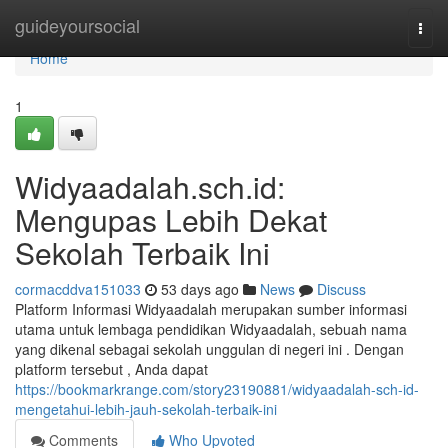
Home
guideyoursocial
Togg
navi
Home
1
Widyaadalah.sch.id:
Mengupas Lebih Dekat
Sekolah Terbaik Ini
cormacddva151033
53 days ago
News
Discuss
Platform Informasi Widyaadalah merupakan sumber informasi
utama untuk lembaga pendidikan Widyaadalah, sebuah nama
yang dikenal sebagai sekolah unggulan di negeri ini . Dengan
platform tersebut , Anda dapat
https://bookmarkrange.com/story23190881/widyaadalah-sch-id-
mengetahui-lebih-jauh-sekolah-terbaik-ini
Comments
Who Upvoted