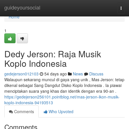
Home
guideyoursocial
Togg
navi
Home
1
Dedy Jerson: Raja Musik
Koplo Indonesia
gedejerson012103
54 days ago
News
Discuss
Walaupun sekarang muncul di gaya yang unik , Mas Jerson: tetap
dikenal sebagai Sang Dangdut Disko Koplo Indonesia . Ia piawai
menciptakan suara yang khas dan identik dengan era 90-an .
https://gedejerson256101.pointblog.net/mas-jerson-ikon-musik-
koplo-indonesia-94193513
Comments
Who Upvoted
Comments