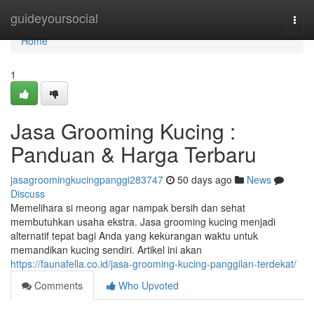
Home
guideyoursocial
Togg
navi
Home
1
Jasa Grooming Kucing :
Panduan & Harga Terbaru
jasagroomingkucingpanggi283747
50 days ago
News
Discuss
Memelihara si meong agar nampak bersih dan sehat
membutuhkan usaha ekstra. Jasa grooming kucing menjadi
alternatif tepat bagi Anda yang kekurangan waktu untuk
memandikan kucing sendiri. Artikel ini akan
https://faunafella.co.id/jasa-grooming-kucing-panggilan-terdekat/
Comments
Who Upvoted