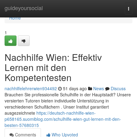
Home
guideyoursocial
Togg
navi
Home
1
Nachhilfe Wien: Effektiv
Lernen mit den
Kompetentesten
nachhilfelehrerwien934492
51 days ago
News
Discuss
Brauchen Sie professionelle Schulhilfe in der Hauptstadt? Unsere
versierten Tutoren bieten individuelle Unterstützung in
verschiedenen Schulfächern . Unser Institut garantiert
ausgezeichnete
https://deutsch-nachhilfe-wien-
p658165.suomiblog.com/schulhilfe-wien-gut-lernen-mit-den-
besten-57680315
Comments
Who Upvoted