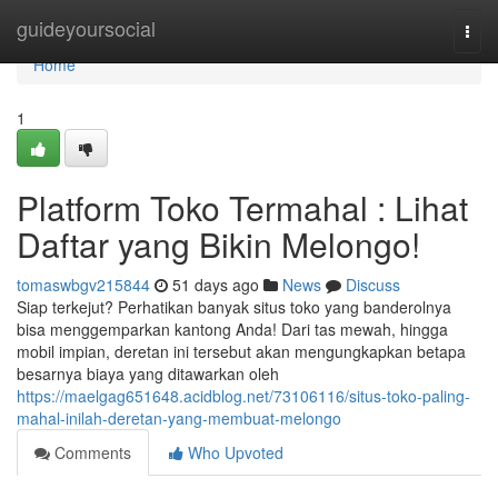
Home
guideyoursocial
Togg
navi
Home
1
Platform Toko Termahal : Lihat
Daftar yang Bikin Melongo!
tomaswbgv215844
51 days ago
News
Discuss
Siap terkejut? Perhatikan banyak situs toko yang banderolnya
bisa menggemparkan kantong Anda! Dari tas mewah, hingga
mobil impian, deretan ini tersebut akan mengungkapkan betapa
besarnya biaya yang ditawarkan oleh
https://maelgag651648.acidblog.net/73106116/situs-toko-paling-
mahal-inilah-deretan-yang-membuat-melongo
Comments
Who Upvoted