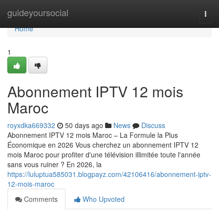
Home
guideyoursocial
Togg
navi
Home
1
Abonnement IPTV 12 mois
Maroc
royxdka669332
50 days ago
News
Discuss
Abonnement IPTV 12 mois Maroc – La Formule la Plus
Économique en 2026 Vous cherchez un abonnement IPTV 12
mois Maroc pour profiter d'une télévision illimitée toute l'année
sans vous ruiner ? En 2026, la
https://luluptua585031.blogpayz.com/42106416/abonnement-iptv-
12-mois-maroc
Comments
Who Upvoted