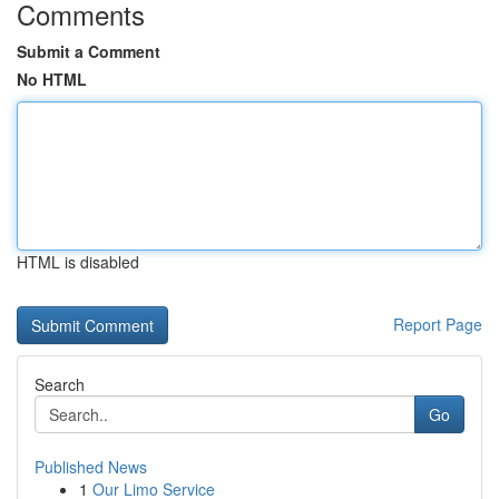
Comments
Submit a Comment
No HTML
HTML is disabled
Report Page
Search
Go
Published News
1
Our Limo Service