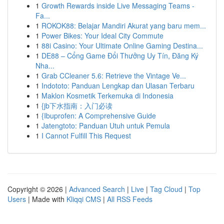
1
Growth Rewards inside Live Messaging Teams -
Fa...
1
ROKOK88: Belajar Mandiri Akurat yang baru mem...
1
Power Bikes: Your Ideal City Commute
1
88i Casino: Your Ultimate Online Gaming Destina...
1
DE88 – Cổng Game Đổi Thưởng Uy Tín, Đăng Ký
Nha...
1
Grab CCleaner 5.6: Retrieve the Vintage Ve...
1
Indototo: Panduan Lengkap dan Ulasan Terbaru
1
Maklon Kosmetik Terkemuka di Indonesia
1
{jb下水指南：入门必读
1
{Ibuprofen: A Comprehensive Guide
1
Jatengtoto: Panduan Utuh untuk Pemula
1
I Cannot Fulfill This Request
Copyright © 2026 |
Advanced Search
|
Live
|
Tag Cloud
|
Top
Users
| Made with
Kliqqi CMS
|
All RSS Feeds