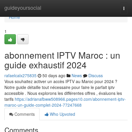
Home
guideyoursocial
Togg
navi
Home
1
abonnement IPTV Maroc : un
guide exhaustif 2024
rafaelcalx275835
50 days ago
News
Discuss
Vous souhaitez activer un accès IPTV au Maroc pour 2024 ?
Notre guide détaille tout nécessaire pour faire le parfait iptv
accessible . Nous explorons les différentes offres , évaluons les
tarifs
https://adrianafbww508966.pages10.com/abonnement-iptv-
maroc-un-guide-complet-2024-77247668
Comments
Who Upvoted
Comments