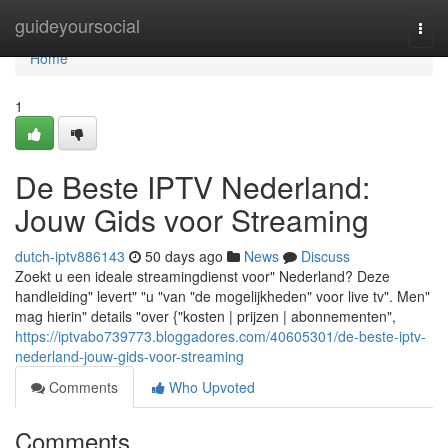
Home
guideyoursocial
Togg
navi
Home
1
De Beste IPTV Nederland:
Jouw Gids voor Streaming
dutch-iptv886143
50 days ago
News
Discuss
Zoekt u een ideale streamingdienst voor" Nederland? Deze
handleiding" levert" "u "van "de mogelijkheden" voor live tv". Men"
mag hierin" details "over {"kosten | prijzen | abonnementen",
https://iptvabo739773.bloggadores.com/40605301/de-beste-iptv-
nederland-jouw-gids-voor-streaming
Comments
Who Upvoted
Comments