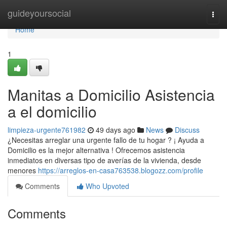
Home
guideyoursocial
Togg
navi
Home
1
Manitas a Domicilio Asistencia
a el domicilio
limpieza-urgente761982
49 days ago
News
Discuss
¿Necesitas arreglar una urgente fallo de tu hogar ? ¡ Ayuda a
Domicilio es la mejor alternativa ! Ofrecemos asistencia
inmediatos en diversas tipo de averías de la vivienda, desde
menores
https://arreglos-en-casa763538.blogozz.com/profile
Comments
Who Upvoted
Comments