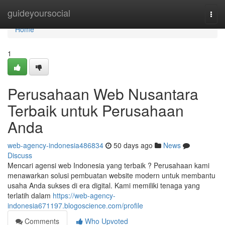
Home
guideyoursocial
Togg
navi
Home
1
Perusahaan Web Nusantara
Terbaik untuk Perusahaan
Anda
web-agency-indonesia486834
50 days ago
News
Discuss
Mencari agensi web Indonesia yang terbaik ? Perusahaan kami
menawarkan solusi pembuatan website modern untuk membantu
usaha Anda sukses di era digital. Kami memiliki tenaga yang
terlatih dalam
https://web-agency-
indonesia671197.blogoscience.com/profile
Comments
Who Upvoted