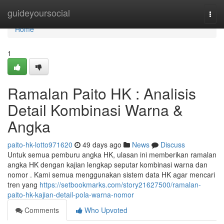
Home
guideyoursocial
Togg
navi
Home
1
Ramalan Paito HK : Analisis
Detail Kombinasi Warna &
Angka
paito-hk-lotto971620
49 days ago
News
Discuss
Untuk semua pemburu angka HK, ulasan ini memberikan ramalan
angka HK dengan kajian lengkap seputar kombinasi warna dan
nomor . Kami semua menggunakan sistem data HK agar mencari
tren yang
https://setbookmarks.com/story21627500/ramalan-
paito-hk-kajian-detail-pola-warna-nomor
Comments
Who Upvoted