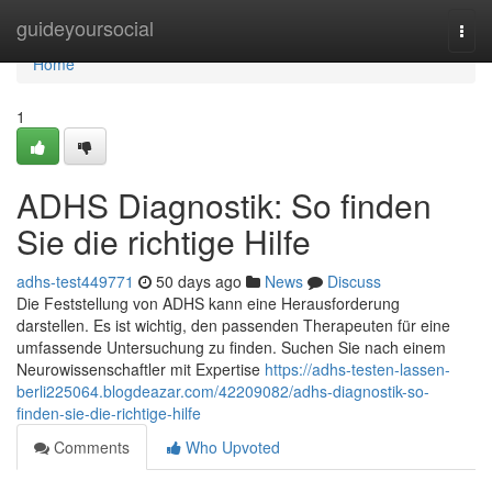
Home
guideyoursocial
Togg
navi
Home
1
ADHS Diagnostik: So finden
Sie die richtige Hilfe
adhs-test449771
50 days ago
News
Discuss
Die Feststellung von ADHS kann eine Herausforderung
darstellen. Es ist wichtig, den passenden Therapeuten für eine
umfassende Untersuchung zu finden. Suchen Sie nach einem
Neurowissenschaftler mit Expertise
https://adhs-testen-lassen-
berli225064.blogdeazar.com/42209082/adhs-diagnostik-so-
finden-sie-die-richtige-hilfe
Comments
Who Upvoted