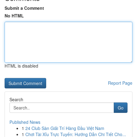
Submit a Comment
No HTML
HTML is disabled
Report Page
Search
Go
Published News
1
24 Club Sàn Giải Trí Hàng Đầu Việt Nam
1
Chơi Tài Xỉu Trực Tuyến: Hướng Dẫn Chi Tiết Cho...