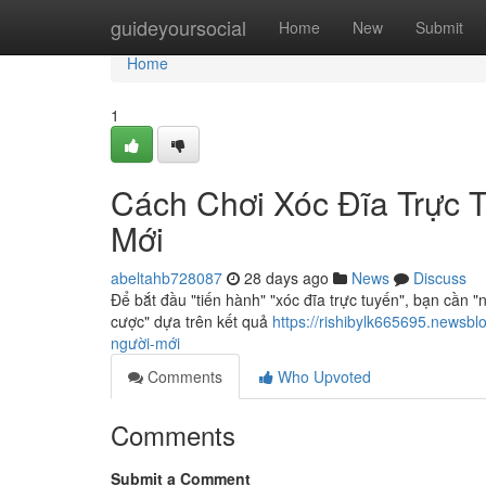
Home
guideyoursocial
Home
New
Submit
Home
1
Cách Chơi Xóc Đĩa Trực 
Mới
abeltahb728087
28 days ago
News
Discuss
Để bắt đầu "tiến hành" "xóc đĩa trực tuyến", bạn cần "
cược" dựa trên kết quả
https://rishibylk665695.newsb
người-mới
Comments
Who Upvoted
Comments
Submit a Comment