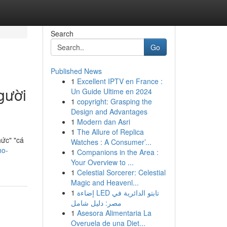
Search
Go
Published News
1
Excellent IPTV en France :
gười
Un Guide Ultime en 2024
1
copyright: Grasping the
Design and Advantages
1
Modern dan Asri
1
The Allure of Replica
hức" "cá
Watches : A Consumer’...
ho-
1
Companions in the Area :
Your Overview to ...
1
Celestial Sorcerer: Celestial
Magic and Heavenl...
1
إضاءة LED تابتو الدائرية في
مصر: دليل شامل
1
Asesora Alimentaria La
Overuela de una Diet...