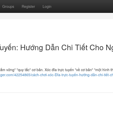
Groups
Register
Login
Tuyến: Hướng Dẫn Chi Tiết Cho N
nắm vững" "quy tắc" cơ bản. Xóc đĩa trực tuyến "về cơ bản" "một hình t
loger.com/42254865/cách-chơi-xóc-Đĩa-trực-tuyến-hướng-dẫn-chi-tiết-c