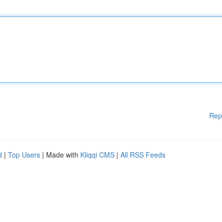
Rep
d
|
Top Users
| Made with
Kliqqi CMS
|
All RSS Feeds