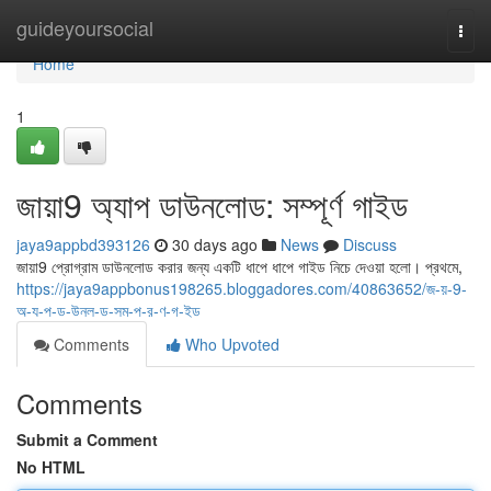
Home
guideyoursocial
Togg
navi
Home
1
জায়া9 অ্যাপ ডাউনলোড: সম্পূর্ণ গাইড
jaya9appbd393126
30 days ago
News
Discuss
জায়া9 প্রোগ্রাম ডাউনলোড করার জন্য একটি ধাপে ধাপে গাইড নিচে দেওয়া হলো। প্রথমে,
https://jaya9appbonus198265.bloggadores.com/40863652/জ-য়-9-
অ-য-প-ড-উনল-ড-সম-প-র-ণ-গ-ইড
Comments
Who Upvoted
Comments
Submit a Comment
No HTML