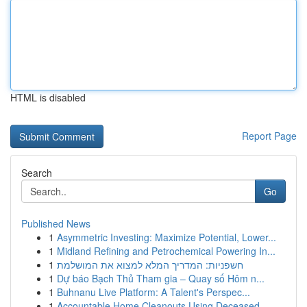
HTML is disabled
Report Page
Search
Go
Published News
1
Asymmetric Investing: Maximize Potential, Lower...
1
Midland Refining and Petrochemical Powering In...
1
חשפניות: המדריך המלא למצוא את המושלמת
1
Dự báo Bạch Thủ Tham gia – Quay số Hôm n...
1
Buhnanu Live Platform: A Talent's Perspec...
1
Accountable Home Cleanouts Using Deceased