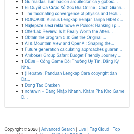
1
Guirnaldas, iluminacion arquitectonica y gobos:...
1
Bí Quyết Cá Cược Xổ Xóc Đĩa Online : Cách Giành...
1
The fascinating convergence of physics and tech...
1
ROKOK88: Kursus Lengkap Belajar Tanpa Ribet d...
1
Najlepsze sieci reklamowe w Polsce: Ranking i p...
1
OfferLab Review: Is It Really Worth the Atten...
1
Obtain the program 5.6: Get the Original ...
1
AI & Mountain View and OpenAI: Shaping the...
1
Future generation calculating approaches guaran...
1
Amboseli Group Safari: Budget-Friendly Journey ...
1
DE88 – Cổng Game Đổi Thưởng Uy Tín, Đăng Ký
Nha...
1
{Hebat99: Panduan Lengkap Cara copyright dan
Da...
1
Dong Tao Chicken
1
nohuwin – Đăng Nhập Nhanh, Khám Phá Kho Game
Đ...
Copyright © 2026 |
Advanced Search
|
Live
|
Tag Cloud
|
Top