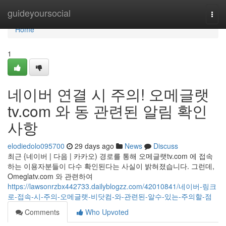
Home
guideyoursocial
Togg
navi
Home
1
네이버 연결 시 주의! 오메글랫
tv.com 와 동 관련된 알림 확인
사항
elodiedolo095700
29 days ago
News
Discuss
최근 {네이버 | 다음 | 카카오) 경로를 통해 오메글랫tv.com 에 접속
하는 이용자분들이 다수 확인된다는 사실이 밝혀졌습니다. 그런데,
Omeglatv.com 와 관련하여
https://lawsonrzbx442733.dailyblogzz.com/42010841/네이버-링크
로-접속-시-주의-오메글랫-비닷컴-와-관련된-알수-있는-주의할-점
Comments
Who Upvoted