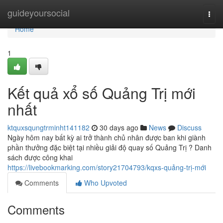
Home
guideyoursocial
Togg
navi
Home
1
Kết quả xổ số Quảng Trị mới
nhất
ktquxsqungtrminht141182
30 days ago
News
Discuss
Ngày hôm nay bất kỳ ai trở thành chủ nhân được ban khi giành
phần thưởng đặc biệt tại nhiều giải độ quay số Quảng Trị ? Danh
sách được công khai
https://livebookmarking.com/story21704793/kqxs-quảng-trị-mới
Comments
Who Upvoted
Comments