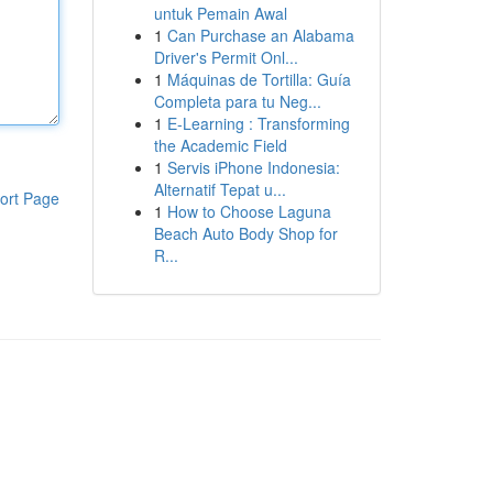
untuk Pemain Awal
1
Can Purchase an Alabama
Driver's Permit Onl...
1
Máquinas de Tortilla: Guía
Completa para tu Neg...
1
E-Learning : Transforming
the Academic Field
1
Servis iPhone Indonesia:
Alternatif Tepat u...
ort Page
1
How to Choose Laguna
Beach Auto Body Shop for
R...