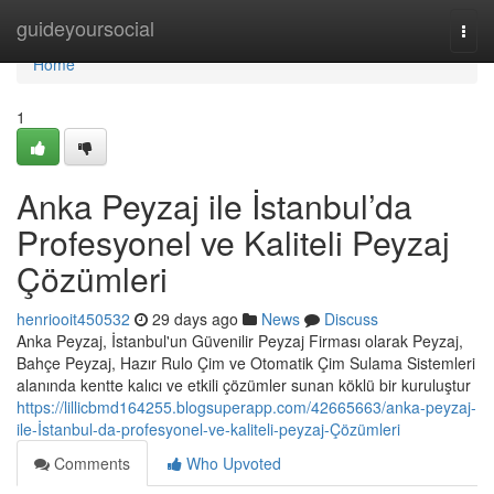
Home
guideyoursocial
Togg
navi
Home
1
Anka Peyzaj ile İstanbul’da
Profesyonel ve Kaliteli Peyzaj
Çözümleri
henriooit450532
29 days ago
News
Discuss
Anka Peyzaj, İstanbul'un Güvenilir Peyzaj Firması olarak Peyzaj,
Bahçe Peyzaj, Hazır Rulo Çim ve Otomatik Çim Sulama Sistemleri
alanında kentte kalıcı ve etkili çözümler sunan köklü bir kuruluştur
https://lillicbmd164255.blogsuperapp.com/42665663/anka-peyzaj-
ile-İstanbul-da-profesyonel-ve-kaliteli-peyzaj-Çözümleri
Comments
Who Upvoted